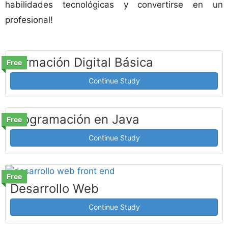
habilidades tecnológicas y convertirse en un
profesional!
Formación Digital Básica
Free
Continue Study
Programación en Java
Free
Continue Study
Free
Desarrollo Web
Continue Study