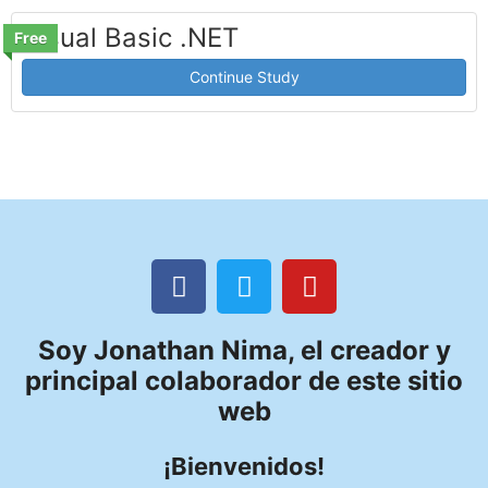
Visual Basic .NET
Free
Continue Study
Soy Jonathan Nima, el creador y
principal colaborador de este sitio
web
¡Bienvenidos!